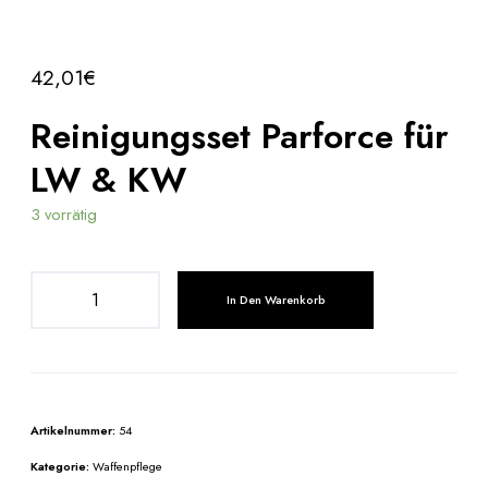
42,01
€
Reinigungsset Parforce für
LW & KW
3 vorrätig
R
In Den Warenkorb
e
i
n
i
g
Artikelnummer:
54
u
n
Kategorie:
Waffenpflege