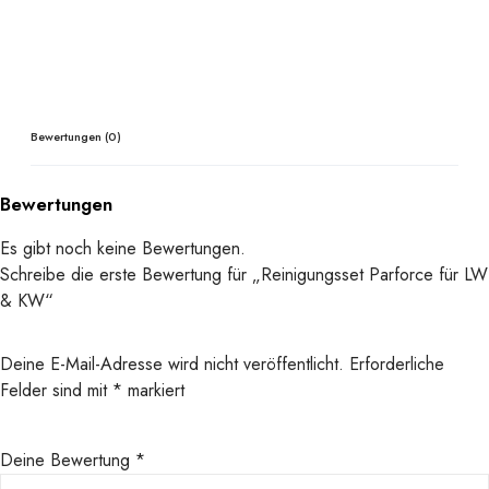
g
s
s
e
t
P
Bewertungen (0)
a
r
Bewertungen
f
o
Es gibt noch keine Bewertungen.
r
Schreibe die erste Bewertung für „Reinigungsset Parforce für LW
c
& KW“
e
f
Deine E-Mail-Adresse wird nicht veröffentlicht.
Erforderliche
ü
Felder sind mit
*
markiert
r
L
W
Deine Bewertung
*
&