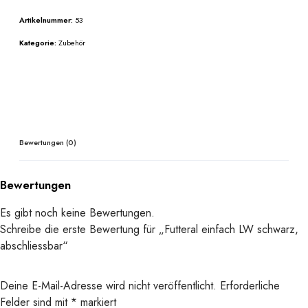
r
Artikelnummer:
53
a
l
Kategorie:
Zubehör
e
i
n
f
a
c
Bewertungen (0)
h
L
Bewertungen
W
s
Es gibt noch keine Bewertungen.
c
Schreibe die erste Bewertung für „Futteral einfach LW schwarz,
h
abschliessbar“
w
a
Deine E-Mail-Adresse wird nicht veröffentlicht.
Erforderliche
r
Felder sind mit
*
markiert
z