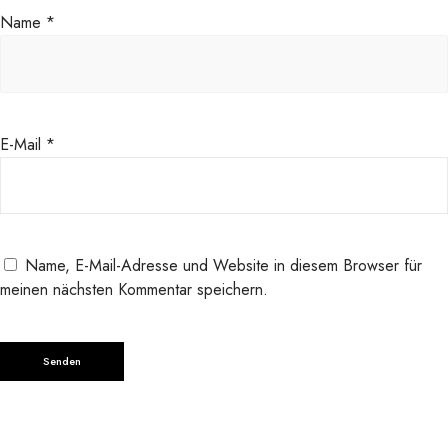
Name
*
c
h
u
t
z
M
E-Mail
*
e
n
g
e
Name, E-Mail-Adresse und Website in diesem Browser für
meinen nächsten Kommentar speichern.