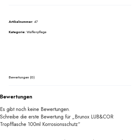
n
o
x
Artikelnummer:
47
L
U
Kategorie:
Waffenpflege
B
&
C
O
R
T
Bewertungen (0)
r
o
Bewertungen
p
f
Es gibt noch keine Bewertungen.
f
Schreibe die erste Bewertung für „Brunox LUB&COR
l
Tropfflasche 100ml Korrosionsschutz“
a
s