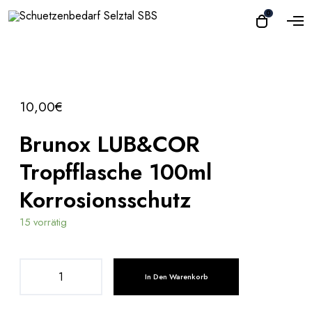
O
0
O
p
p
e
e
n
n
M
e
c
n
a
u
10,00
€
r
t
Brunox LUB&COR
Tropfflasche 100ml
Korrosionsschutz
15 vorrätig
B
In Den Warenkorb
r
u