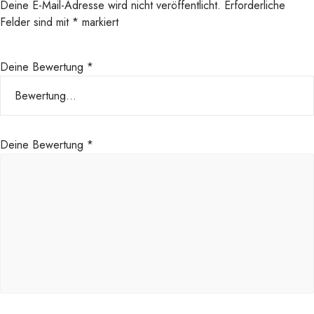
Deine E-Mail-Adresse wird nicht veröffentlicht.
Erforderliche
c
Felder sind mit
*
markiert
h
e
1
Deine Bewertung
*
0
0
m
l
Deine Bewertung
*
K
o
r
r
o
s
i
o
n
s
s