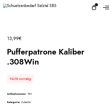
O
0
O
p
p
e
e
n
n
M
e
c
n
a
u
13,99
€
r
t
Pufferpatrone Kaliber
.308Win
Nicht vorrätig
Artikelnummer:
183
Kategorie:
Zubehör