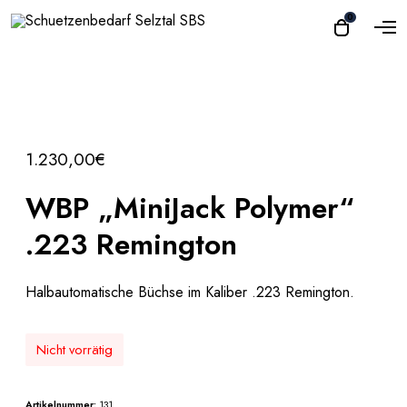
O
0
O
p
p
e
e
n
n
M
e
c
n
a
u
r
1.230,00
€
t
WBP „MiniJack Polymer“
.223 Remington
Halbautomatische Büchse im Kaliber .223 Remington.
Nicht vorrätig
Artikelnummer:
131