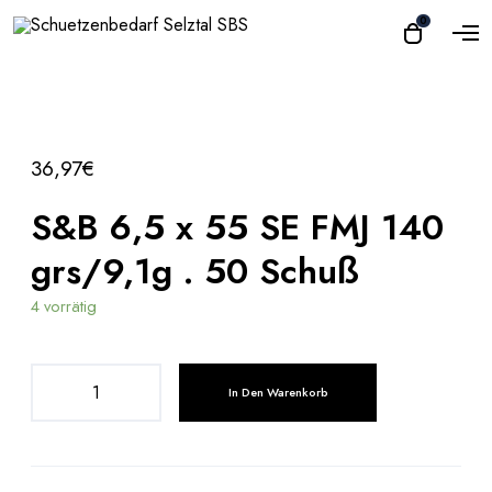
O
0
O
p
p
e
e
n
n
M
e
c
n
a
u
36,97
€
r
t
S&B 6,5 x 55 SE FMJ 140
grs/9,1g . 50 Schuß
4 vorrätig
S
In Den Warenkorb
&
B
6
,