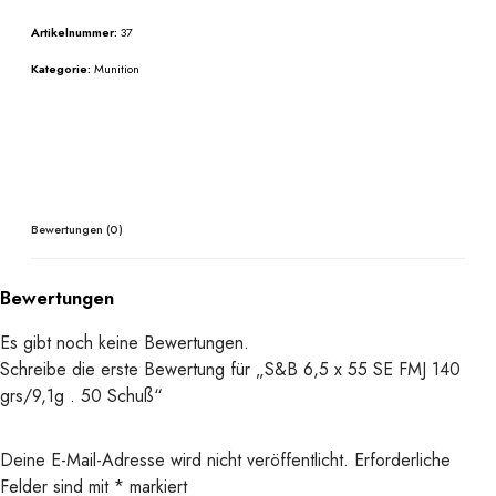
5
Artikelnummer:
37
x
5
Kategorie:
Munition
5
S
E
F
M
J
Bewertungen (0)
1
4
Bewertungen
0
g
Es gibt noch keine Bewertungen.
r
Schreibe die erste Bewertung für „S&B 6,5 x 55 SE FMJ 140
s
grs/9,1g . 50 Schuß“
/
9
Deine E-Mail-Adresse wird nicht veröffentlicht.
Erforderliche
,
Felder sind mit
*
markiert
1