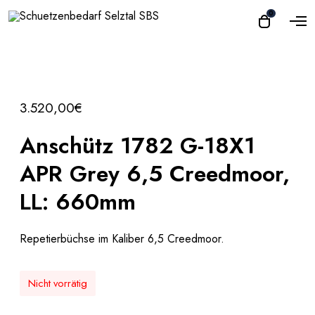
O
0
O
p
p
e
e
n
n
M
e
c
n
a
u
3.520,00
€
r
t
Anschütz 1782 G-18X1
APR Grey 6,5 Creedmoor,
LL: 660mm
Repetierbüchse im Kaliber 6,5 Creedmoor.
Nicht vorrätig