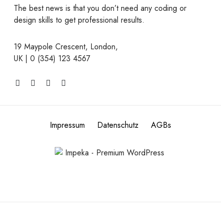
The best news is that you don’t need any coding or
design skills to get professional results.
19 Maypole Crescent, London,
UK | 0 (354) 123 4567
T
F
I
L
w
a
n
i
i
c
s
n
t
e
t
k
t
b
a
e
e
o
g
d
Impressum
Datenschutz
AGBs
r
o
r
I
k
a
n
m