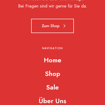
t
Bei Fragen sind wir gerne für Sie da.
i
m
a
l
Zum Shop
e
P
f
l
NAVIGATION
e
Home
g
e
Shop
Sale
Über Uns