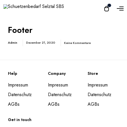
O
0
O
p
p
e
e
n
n
Footer
M
e
c
n
a
u
Admin
Dezember 21, 2020
Keine Kommentare
r
t
Help
Company
Store
Impressum
Impressum
Impressum
Datenschutz
Datenschutz
Datenschutz
AGBs
AGBs
AGBs
Get in touch