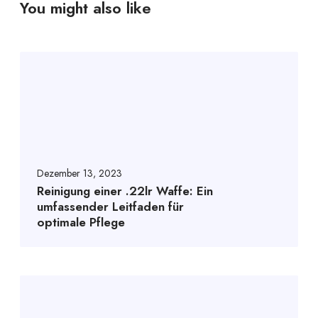
You might also like
R
e
i
n
i
g
u
Dezember 13, 2023
n
Reinigung einer .22lr Waffe: Ein
g
umfassender Leitfaden für
e
optimale Pflege
i
n
e
r
H
.
e
2
l